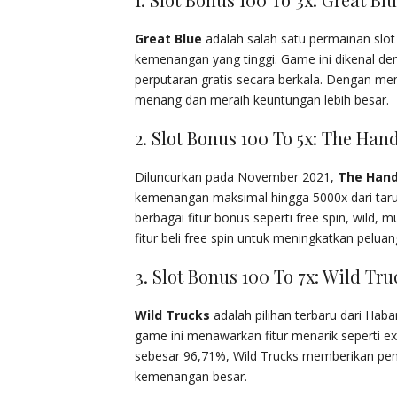
Great Blue
adalah salah satu permainan slo
kemenangan yang tinggi. Game ini dikenal den
perputaran gratis secara berkala. Dengan me
menang dan meraih keuntungan lebih besar.
2. Slot Bonus 100 To 5x: The Han
Diluncurkan pada November 2021,
The Hand
kemenangan maksimal hingga 5000x dari taru
berbagai fitur bonus seperti free spin, wild, 
fitur beli free spin untuk meningkatkan pelu
3. Slot Bonus 100 To 7x: Wild Tru
Wild Trucks
adalah pilihan terbaru dari Ha
game ini menawarkan fitur menarik seperti e
sebesar 96,71%, Wild Trucks memberikan pe
kemenangan besar.