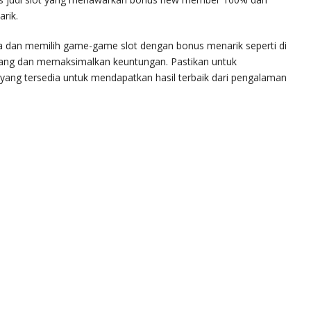
rik.
aya dan memilih game-game slot dengan bonus menarik seperti di
ang dan memaksimalkan keuntungan. Pastikan untuk
ang tersedia untuk mendapatkan hasil terbaik dari pengalaman