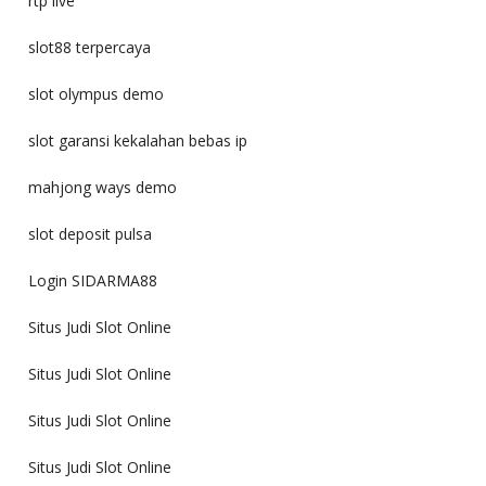
rtp live
slot88 terpercaya
slot olympus demo
slot garansi kekalahan bebas ip
mahjong ways demo
slot deposit pulsa
Login SIDARMA88
Situs Judi Slot Online
Situs Judi Slot Online
Situs Judi Slot Online
Situs Judi Slot Online