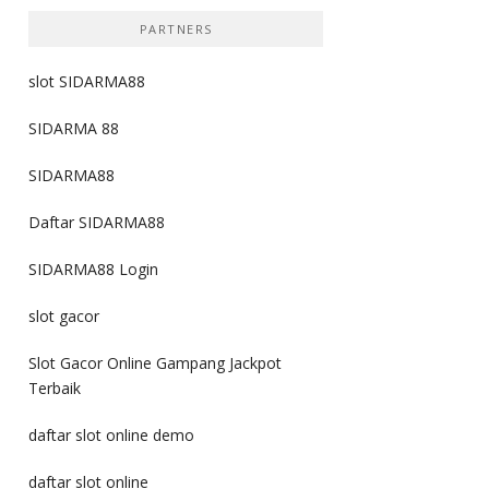
PARTNERS
slot SIDARMA88
SIDARMA 88
SIDARMA88
Daftar SIDARMA88
SIDARMA88 Login
slot gacor
Slot Gacor Online Gampang Jackpot
Terbaik
daftar slot online demo
daftar slot online