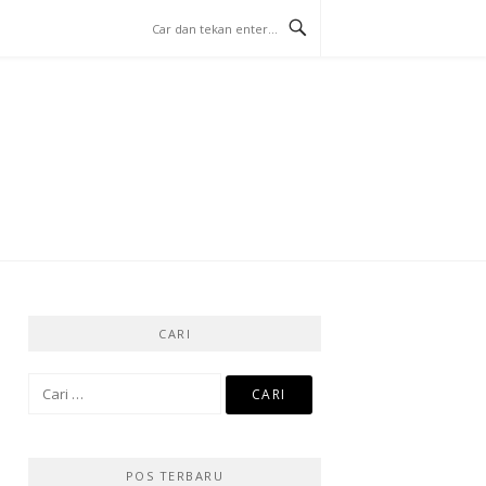
CARI
Cari
untuk:
POS TERBARU