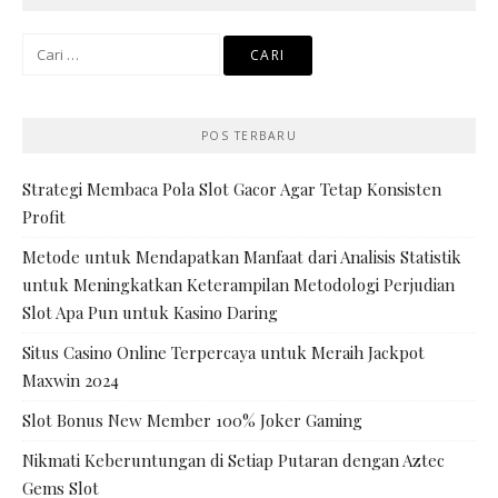
Cari
untuk:
POS TERBARU
Strategi Membaca Pola Slot Gacor Agar Tetap Konsisten
Profit
Metode untuk Mendapatkan Manfaat dari Analisis Statistik
untuk Meningkatkan Keterampilan Metodologi Perjudian
Slot Apa Pun untuk Kasino Daring
Situs Casino Online Terpercaya untuk Meraih Jackpot
Maxwin 2024
Slot Bonus New Member 100% Joker Gaming
Nikmati Keberuntungan di Setiap Putaran dengan Aztec
Gems Slot