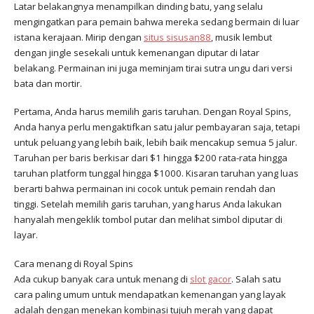
Latar belakangnya menampilkan dinding batu, yang selalu
mengingatkan para pemain bahwa mereka sedang bermain di luar
istana kerajaan. Mirip dengan
situs sisusan88
, musik lembut
dengan jingle sesekali untuk kemenangan diputar di latar
belakang. Permainan ini juga meminjam tirai sutra ungu dari versi
bata dan mortir.
Pertama, Anda harus memilih garis taruhan. Dengan Royal Spins,
Anda hanya perlu mengaktifkan satu jalur pembayaran saja, tetapi
untuk peluang yang lebih baik, lebih baik mencakup semua 5 jalur.
Taruhan per baris berkisar dari $1 hingga $200 rata-rata hingga
taruhan platform tunggal hingga $1000. Kisaran taruhan yang luas
berarti bahwa permainan ini cocok untuk pemain rendah dan
tinggi. Setelah memilih garis taruhan, yang harus Anda lakukan
hanyalah mengeklik tombol putar dan melihat simbol diputar di
layar.
Cara menang di Royal Spins
Ada cukup banyak cara untuk menang di
slot gacor
. Salah satu
cara paling umum untuk mendapatkan kemenangan yang layak
adalah dengan menekan kombinasi tujuh merah yang dapat