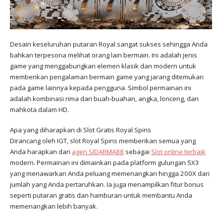
Desain keseluruhan putaran Royal sangat sukses sehingga Anda
bahkan terpesona melihat orang lain bermain. Ini adalah jenis
game yang menggabungkan elemen klasik dan modern untuk
memberikan pengalaman bermain game yang jarang ditemukan
pada game lainnya kepada pengguna. Simbol permainan ini
adalah kombinasi rima dari buah-buahan, angka, lonceng, dan
mahkota dalam HD.
Apa yang diharapkan di Slot Gratis Royal Spins
Dirancang oleh IGT, slot Royal Spins memberikan semua yang
Anda harapkan dari
agen SIDARMA88
sebagai
Slot online terbaik
modern. Permainan ini dimainkan pada platform gulungan 5X3
yang menawarkan Anda peluang memenangkan hingga 200X dari
jumlah yang Anda pertaruhkan. Ia juga menampilkan fitur bonus
seperti putaran gratis dan hamburan untuk membantu Anda
memenangkan lebih banyak.