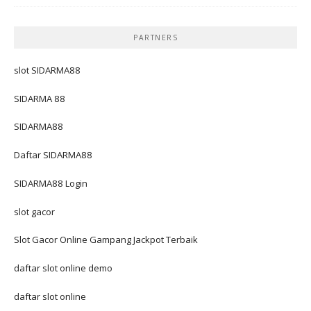
PARTNERS
slot SIDARMA88
SIDARMA 88
SIDARMA88
Daftar SIDARMA88
SIDARMA88 Login
slot gacor
Slot Gacor Online Gampang Jackpot Terbaik
daftar slot online demo
daftar slot online