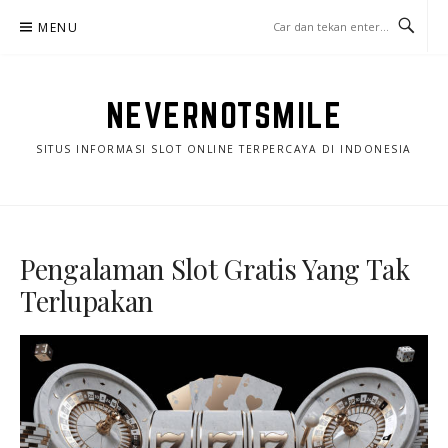
Lompat
MENU
ke
konten
NEVERNOTSMILE
SITUS INFORMASI SLOT ONLINE TERPERCAYA DI INDONESIA
Pengalaman Slot Gratis Yang Tak
Terlupakan