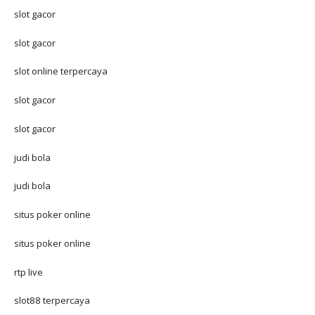
slot gacor
slot gacor
slot online terpercaya
slot gacor
slot gacor
judi bola
judi bola
situs poker online
situs poker online
rtp live
slot88 terpercaya