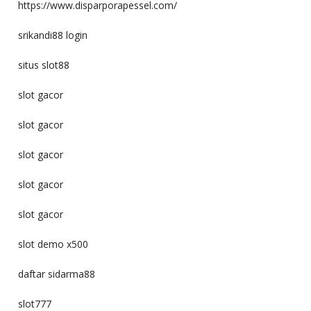
https://www.disparporapessel.com/
srikandi88 login
situs slot88
slot gacor
slot gacor
slot gacor
slot gacor
slot gacor
slot demo x500
daftar sidarma88
slot777