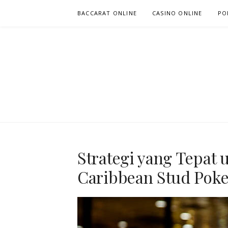
Lompat
BACCARAT ONLINE
CASINO ONLINE
PO
ke
konten
Strategi yang Tepat
Caribbean Stud Poke