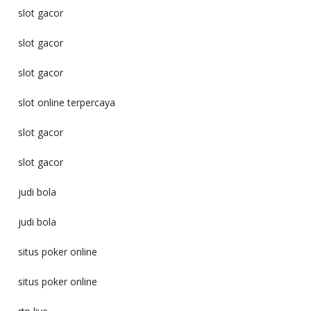
slot gacor
slot gacor
slot gacor
slot online terpercaya
slot gacor
slot gacor
judi bola
judi bola
situs poker online
situs poker online