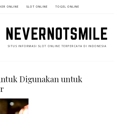
KER ONLINE
SLOT ONLINE
TOGEL ONLINE
NEVERNOTSMILE
SITUS INFORMASI SLOT ONLINE TERPERCAYA DI INDONESIA
 untuk Digunakan untuk
r