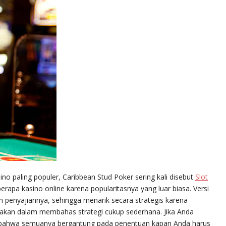
no paling populer, Caribbean Stud Poker sering kali disebut
Slot
erapa kasino online karena popularitasnya yang luar biasa. Versi
m penyajiannya, sehingga menarik secara strategis karena
unakan dalam membahas strategi cukup sederhana. Jika Anda
u bahwa semuanya bergantung pada penentuan kapan Anda harus