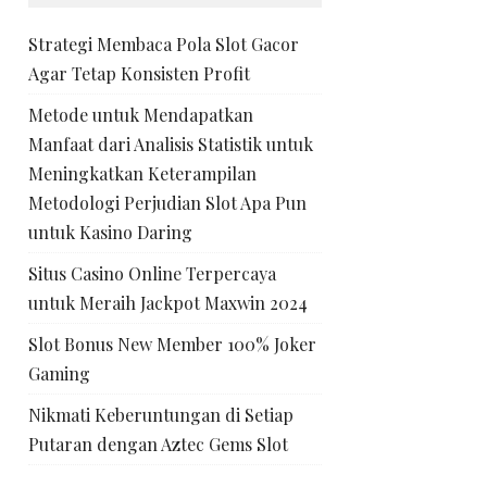
Strategi Membaca Pola Slot Gacor
Agar Tetap Konsisten Profit
Metode untuk Mendapatkan
Manfaat dari Analisis Statistik untuk
Meningkatkan Keterampilan
Metodologi Perjudian Slot Apa Pun
untuk Kasino Daring
Situs Casino Online Terpercaya
untuk Meraih Jackpot Maxwin 2024
Slot Bonus New Member 100% Joker
Gaming
Nikmati Keberuntungan di Setiap
Putaran dengan Aztec Gems Slot